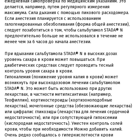
ежедневная самопроверка по медицинским указаниям. Это
делается, например, путем регулярного измерения
максимума. Сила дыхания с помощью пикового расходомера.
Если анестезия планируется с использованием
галогенированных обезболивания (форма общей анестезии),
следует позаботиться о том, чтобы сальбутамол STADA® N
предпочтительно больше не использовался в течение не
менее чем за 6 часов до начала анестезии.
При вдыхании сальбутамола STADA® N в высоких дозах
уровень сахара в крови может повышаться. При
диабетических средствах следует проводить тесный
контроль уровня сахара в крови.
Гипокалемия (понижение уровня калия в крови) может
возникнуть при высокодозовом лечении сальбутамолом
STADA® N. Это может быть использовано при других
лекарствах, в частности метилксантинах (например,
Теофиллин), кортикостероиды (кортизоноподобные
лекарства), мочегонные средства (обезвожающие лекарства)
или цифралис гликозиды (лекарства для лечения сердечной
недостаточности), или при сопутствующей гипоксемии
(кислородная недостаточность). Уместен контроль солей
крови, чтобы при необходимости Можно добавить калий.
Очень редко сообщалось о гиперкислотности крови