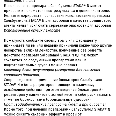
допинговых целях
Использование препарата Сальбутамол STADA® N может
привести к положительным результатам в допинг-контроле.
Нельзя игнорировать последствия использования препарата
Сальбутамола STADA® N для здоровья в качестве допингового
агента, нельзя исключать серьезные опасности для здоровья.
Использование других лекарств
Пожалуйста, сообщите своему врачу или фармацевту,
принимаете ли вы или недавно принимали какие-либо другие
лекарства, включая лекарства, полученные без рецепта.
Действие препарата Salbutamol STADA N 0,1 mg может
сочетаться со следующими препаратами или На
подготовительные группы можно повлиять:
Блокатор бета-рецепторов (лекарство для снижения
кровяного давления)
Сопровождающее применение блокаторов Сальбутамол
STADA® N и бета-рецепторов приводит к взаимному
ослаблению действия, при этом введение блокаторов ß-
рецепторов у пациентов с астмой несет в себе риск вызвать
тяжелые бронхоспазмы (бронхиальные судороги).
Противодиабетические препараты (кавты при диабете)
Кроме того, при лечении препаратами Сальбутамол STADA® N
можно снизить сахарный эффект в крови от