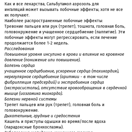
Как и все лекарства, Сальбутамол аэрозоль для
ингаляций может вызывать побочные эффекты, хотя не все
их получают.
Наиболее распространенные побочные эффекты:
Тревоние пальцев или рук (трепет), тошнота, головная боль,
головокружение и учащенное сердцебиение (палпитие). Эти
побочные эффекты могут регрессировать, если лечение
продолжается более 1-2 недель.
Расследования
Повышение уровня инсулина в крови и влияние на кровяное
давление (понижение или повышение).
Болезнь сердца
учащенное сердцебиение, ускорение сердца (тахикардия),
нерегулярное сердцебиение (аритмии - в том числе
фибрилляция предсердий) и экстрабиения сердца
(экстрасистолы), отсутствие кровообращения в сердечной
мышце (иозгамика миокарда).
Болезни нервной системы
Трепет пальцев или рук (трепет), головная боль и
головокружение.
Дыхательные, грудные и средостения
Кашель и приступы одышки во время/после вдоха
(парадоксные бронхоспазмы).