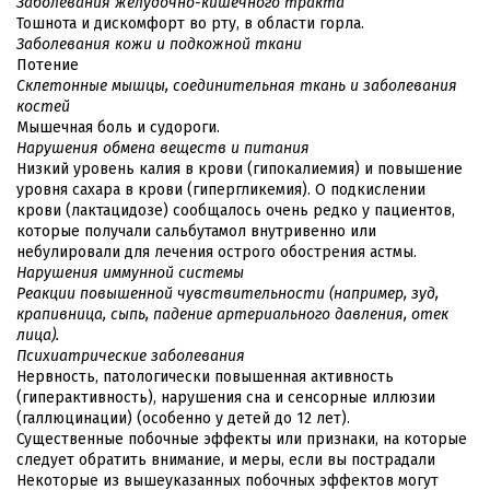
Заболевания желудочно-кишечного тракта
Тошнота и дискомфорт во рту, в области горла.
Заболевания кожи и подкожной ткани
Потение
Склетонные мышцы, соединительная ткань и заболевания
костей
Мышечная боль и судороги.
Нарушения обмена веществ и питания
Низкий уровень калия в крови (гипокалиемия) и повышение
уровня сахара в крови (гипергликемия). О подкислении
крови (лактацидозе) сообщалось очень редко у пациентов,
которые получали сальбутамол внутривенно или
небулировали для лечения острого обострения астмы.
Нарушения иммунной системы
Реакции повышенной чувствительности (например, зуд,
крапивница, сыпь, падение артериального давления, отек
лица).
Психиатрические заболевания
Нервность, патологически повышенная активность
(гиперактивность), нарушения сна и сенсорные иллюзии
(галлюцинации) (особенно у детей до 12 лет).
Существенные побочные эффекты или признаки, на которые
следует обратить внимание, и меры, если вы пострадали
Некоторые из вышеуказанных побочных эффектов могут