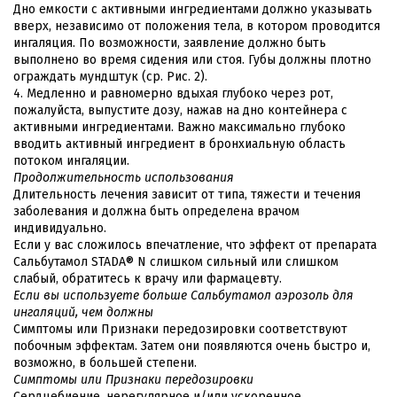
Дно емкости с активными ингредиентами должно указывать
вверх, независимо от положения тела, в котором проводится
ингаляция. По возможности, заявление должно быть
выполнено во время сидения или стоя. Губы должны плотно
ограждать мундштук (ср. Рис. 2).
4. Медленно и равномерно вдыхая глубоко через рот,
пожалуйста, выпустите дозу, нажав на дно контейнера с
активными ингредиентами. Важно максимально глубоко
вводить активный ингредиент в бронхиальную область
потоком ингаляции.
Продолжительность использования
Длительность лечения зависит от типа, тяжести и течения
заболевания и должна быть определена врачом
индивидуально.
Если у вас сложилось впечатление, что эффект от препарата
Сальбутамол STADA® N слишком сильный или слишком
слабый, обратитесь к врачу или фармацевту.
Если вы используете больше Сальбутамол аэрозоль для
ингаляций, чем должны
Симптомы или Признаки передозировки соответствуют
побочным эффектам. Затем они появляются очень быстро и,
возможно, в большей степени.
Симптомы или Признаки передозировки
Сердцебиение, нерегулярное и/или ускоренное