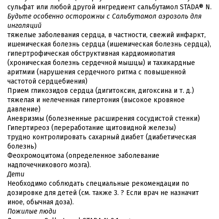
сульфат или любой другой ингредиент сальбутамол STADA® N.
Будьте особенно осторожны с Сальбутамол аэрозоль для
ингаляций
тяжелые заболевания сердца, в частности, свежий инфаркт,
ишемическая болезнь сердца (ишемическая болезнь сердца),
гипертрофическая обструктивная кардиомиопатия
(хроническая болезнь сердечной мышцы) и тахикардные
аритмии (нарушения сердечного ритма с повышенной
частотой сердцебиения)
Прием гликозидов сердца (дигитоксин, дигоксина и т. д.)
тяжелая и нелеченная гипертония (высокое кровяное
давление)
Аневризмы (болезненные расширения сосудистой стенки)
Гипертиреоз (переработание щитовидной железы)
трудно контролировать сахарный диабет (диабетическая
болезнь)
Феохромоцитома (определенное заболевание
надпочечникового мозга).
Дети
Необходимо соблюдать специальные рекомендации по
дозировке для детей (см. также 3. ? Если врач не назначит
иное, обычная доза).
Пожилые люди