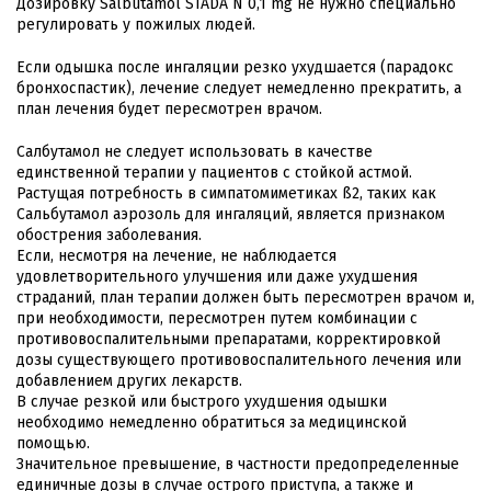
Дозировку Salbutamol STADA N 0,1 mg не нужно специально
регулировать у пожилых людей.
Если одышка после ингаляции резко ухудшается (парадокс
бронхоспастик), лечение следует немедленно прекратить, а
план лечения будет пересмотрен врачом.
Салбутамол не следует использовать в качестве
единственной терапии у пациентов с стойкой астмой.
Растущая потребность в симпатомиметиках ß2, таких как
Сальбутамол аэрозоль для ингаляций, является признаком
обострения заболевания.
Если, несмотря на лечение, не наблюдается
удовлетворительного улучшения или даже ухудшения
страданий, план терапии должен быть пересмотрен врачом и,
при необходимости, пересмотрен путем комбинации с
противовоспалительными препаратами, корректировкой
дозы существующего противовоспалительного лечения или
добавлением других лекарств.
В случае резкой или быстрого ухудшения одышки
необходимо немедленно обратиться за медицинской
помощью.
Значительное превышение, в частности предопределенные
единичные дозы в случае острого приступа, а также и