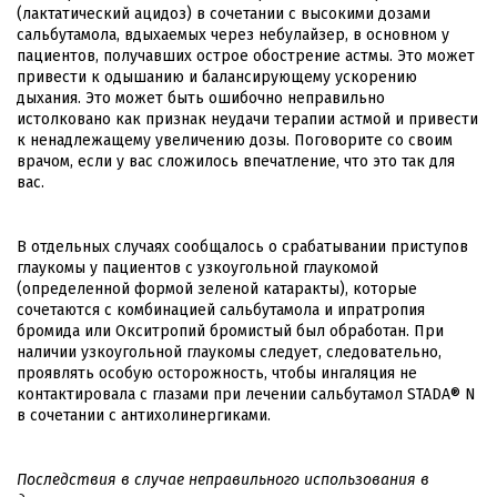
(лактатический ацидоз) в сочетании с высокими дозами
сальбутамола, вдыхаемых через небулайзер, в основном у
пациентов, получавших острое обострение астмы. Это может
привести к одышанию и балансирующему ускорению
дыхания. Это может быть ошибочно неправильно
истолковано как признак неудачи терапии астмой и привести
к ненадлежащему увеличению дозы. Поговорите со своим
врачом, если у вас сложилось впечатление, что это так для
вас.
В отдельных случаях сообщалось о срабатывании приступов
глаукомы у пациентов с узкоугольной глаукомой
(определенной формой зеленой катаракты), которые
сочетаются с комбинацией сальбутамола и ипратропия
бромида или Окситропий бромистый был обработан. При
наличии узкоугольной глаукомы следует, следовательно,
проявлять особую осторожность, чтобы ингаляция не
контактировала с глазами при лечении сальбутамол STADA® N
в сочетании с антихолинергиками.
Последствия в случае неправильного использования в