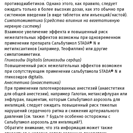
противодиабетиков. Однако этого, как правило, следует
ожидать только в более высоких дозах, как это обычно при
системном введении (в виде таблеток или инъекций/настой).
Симпатомиметика (средства влияния на вегетативную
нервную систему)
Взаимное увеличение эффекта и повышенный риск
нежелательных эффектов возможны при одновременном
применении препарата Сальбутамол STADA® N и
метилксантинов (например, Теофиллин) или другие
симпатомиметики.
Гликозиды Digitalis (гликозиды сердца)
Повышененный риск нежелательных эффектов возможен
при сопутствующем применении сальбутамола STADA® N и
гликозидов digitalis.
Анестетика (анаестетика)
При применении галогенированных анестезий (анаестетики
для общей анестезии), например Галотан, метаксифлуран или
энфлуран, пациентам, которым Сальбутамол аэрозоль для
ингаляций, следует ожидать повышенный риск тяжелых
нарушений сердечного ритма и снижения артериального
давления (см. также: ? Будьте особенно осторожны с
Сальбутамол аэрозоль для ингаляций?).
Обратите внимание, что эта информация может также